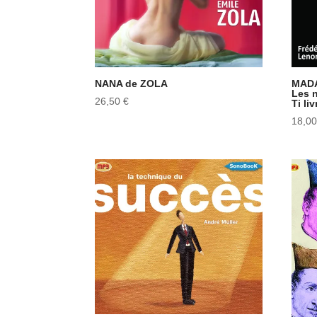
NANA de ZOLA
MADA
Les 
26,50
€
Ti li
18,0