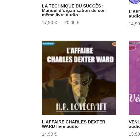
LA TECHNIQUE DU SUCCÈS :
Manuel d’organisation de soi-
L’AR
même livre audio
audi
Plage
17,90
€
–
20,00
€
14,9
de
prix :
17,90 €
à
20,00 €
L’AFFAIRE CHARLES DEXTER
VENU
WARD livre audio
audi
14,90
€
15,9