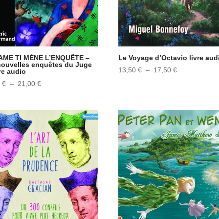
ME TI MÈNE L’ENQUÊTE –
Le Voyage d’Octavio livre aud
nouvelles enquêtes du Juge
Plage
13,50
€
–
17,50
€
vre audio
de
Plage
0
€
–
21,00
€
prix :
de
13,50 €
prix :
à
18,00 €
17,50 €
à
21,00 €