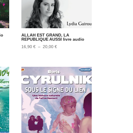
io
ALLAH EST GRAND, LA
REPUBLIQUE AUSSI livre audio
Plage
16,90
€
–
20,00
€
de
prix :
16,90 €
à
20,00 €