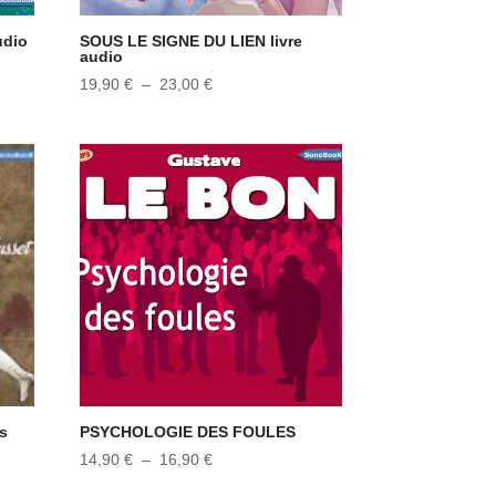
udio
SOUS LE SIGNE DU LIEN livre
audio
Plage
19,90
€
–
23,00
€
de
prix :
19,90 €
à
23,00 €
s
PSYCHOLOGIE DES FOULES
Plage
14,90
€
–
16,90
€
de