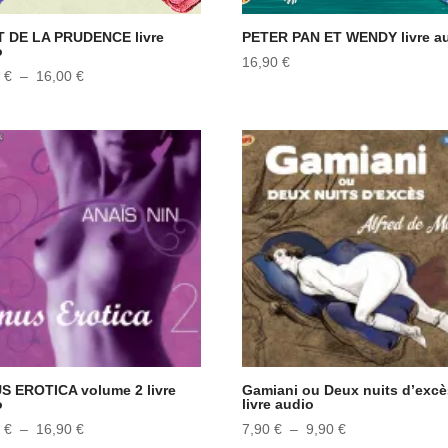
T DE LA PRUDENCE livre
PETER PAN ET WENDY livre a
o
16,90
€
Plage
0
€
–
16,00
€
de
prix :
14,90 €
à
16,00 €
S EROTICA volume 2 livre
Gamiani ou Deux nuits d’excè
o
livre audio
Plage
Plage
0
€
–
16,90
€
7,90
€
–
9,90
€