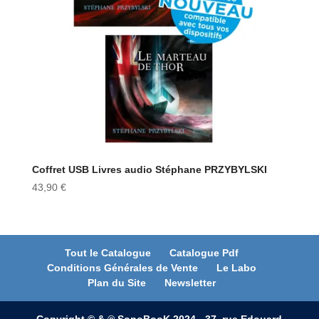
Coffret USB Livres audio Stéphane PRZYBYLSKI
43,90
€
Tout le Catalogue
Catalogue Pdf
Conditions Générales de Vente
Le Labo
Plan du Site
Newsletter
Copyright © & ℗ SonoBooK 2024 - 37, rue Edouard