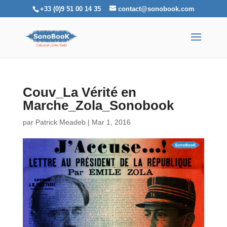
+33 (0)9 51 00 14 35
contact@sonobook.com
Couv_La Vérité en
Marche_Zola_Sonobook
par
Patrick Meadeb
|
Mar 1, 2016