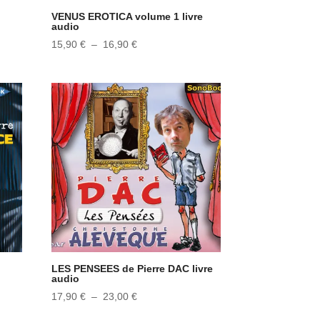
VENUS EROTICA volume 1 livre
audio
Plage
15,90
€
–
16,90
€
de
prix :
15,90 €
à
16,90 €
LES PENSEES de Pierre DAC livre
audio
Plage
17,90
€
–
23,00
€
de