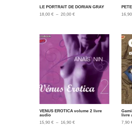
LE PORTRAIT DE DORIAN GRAY
PETE
Plage
18,00
€
–
20,00
€
16,9
de
prix :
18,00 €
à
20,00 €
VENUS EROTICA volume 2 livre
Gami
audio
livre
Plage
15,90
€
–
16,90
€
7,90
de