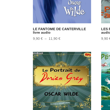
LE FANTOME DE CANTERVILLE
LES 
livre audio
audi
Plage
9,90
€
–
11,90
€
9,90
de
prix :
9,90 €
à
11,90 €