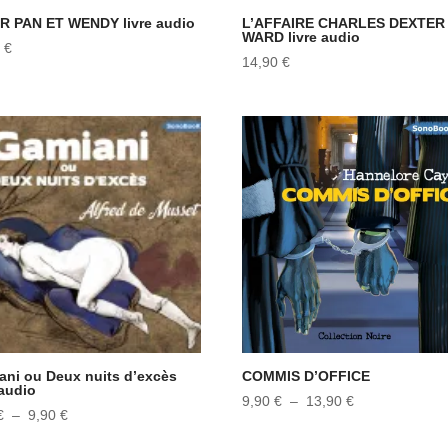
R PAN ET WENDY livre audio
L’AFFAIRE CHARLES DEXTER
WARD livre audio
0
€
14,90
€
ani ou Deux nuits d’excès
COMMIS D’OFFICE
 audio
Plage
9,90
€
–
13,90
€
Plage
€
–
9,90
€
de
de
prix :