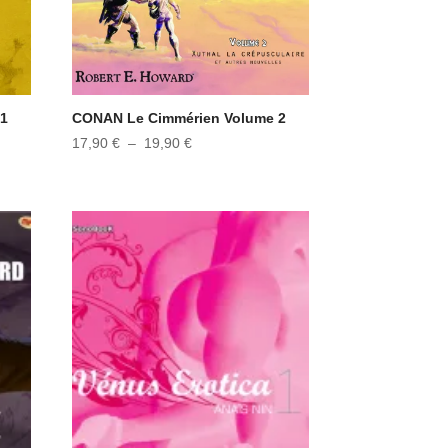
 1
CONAN Le Cimmérien Volume 2
Plage
17,90
€
–
19,90
€
de
prix :
17,90 €
à
19,90 €