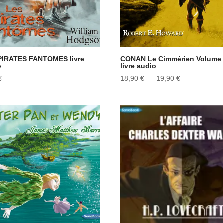
PIRATES FANTOMES livre
CONAN Le Cimmérien Volume
o
livre audio
Plage
€
18,90
€
–
19,90
€
de
prix :
18,90 €
à
19,90 €