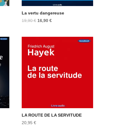
La vertu dangereuse
Le
Le
19,90
€
16,90
€
prix
prix
initial
actuel
était :
est :
19,90 €.
16,90 €.
LA ROUTE DE LA SERVITUDE
20,95
€