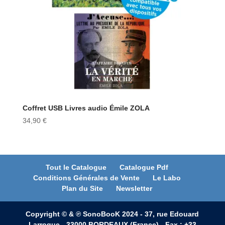
Coffret USB Livres audio Émile ZOLA
34,90
€
Tout le Catalogue
Catalogue Pdf
Conditions Générales de Vente
Le Labo
Plan du Site
Newsletter
Copyright © & ℗ SonoBooK 2024 - 37, rue Edouard
Larroque - 33000 BORDEAUX (France) - Fax : +33