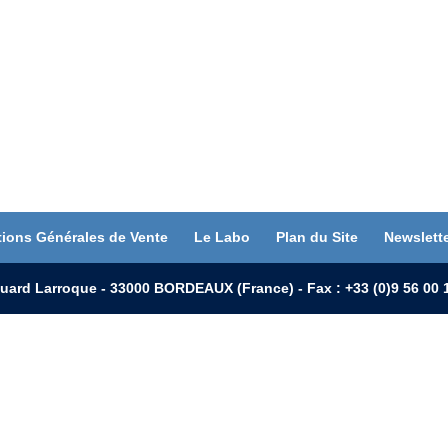
tions Générales de Vente
Le Labo
Plan du Site
Newslett
uard Larroque - 33000 BORDEAUX (France) - Fax : +33 (0)9 56 0