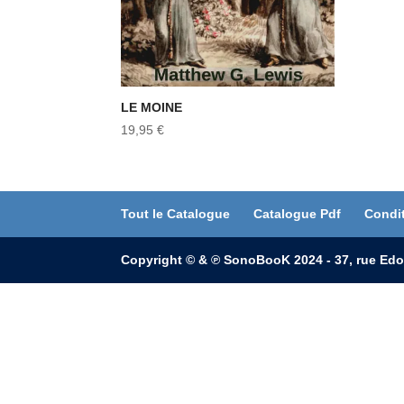
LE MOINE
19,95
€
Tout le Catalogue
Catalogue Pdf
Condi
Copyright © & ℗ SonoBooK 2024 - 37, rue Edo