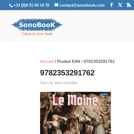
+33 (0)9 51 00 14 35
contact@sonobook.com
Accueil
/ Produit EAN / 9782353291762
9782353291762
Voici le seul résultat