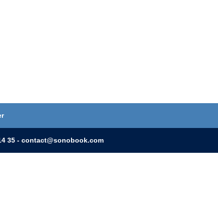
er
0 14 35 - contact@sonobook.com