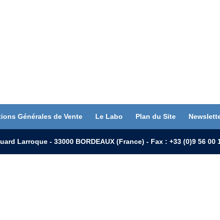
tions Générales de Vente
Le Labo
Plan du Site
Newslett
uard Larroque - 33000 BORDEAUX (France) - Fax : +33 (0)9 56 0