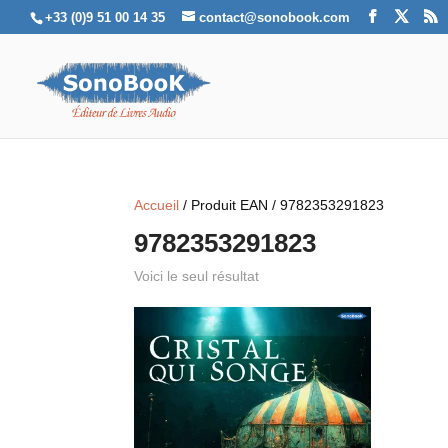
+33 (0)9 51 00 14 35
contact@sonobook.com
Accueil
/ Produit EAN / 9782353291823
9782353291823
Voici le seul résultat