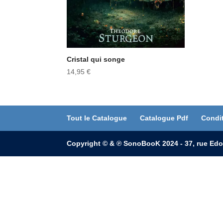
Cristal qui songe
14,95
€
Tout le Catalogue
Catalogue Pdf
Condi
Copyright © & ℗ SonoBooK 2024 - 37, rue Edo