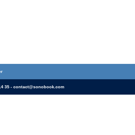
er
0 14 35 - contact@sonobook.com