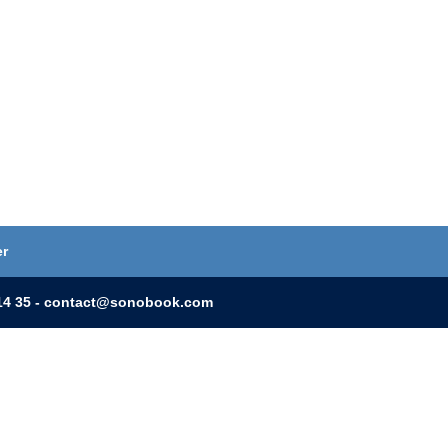
er
0 14 35 - contact@sonobook.com