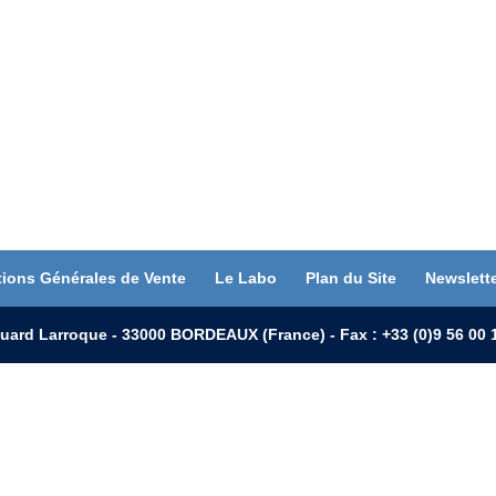
tions Générales de Vente
Le Labo
Plan du Site
Newslett
uard Larroque - 33000 BORDEAUX (France) - Fax : +33 (0)9 56 0