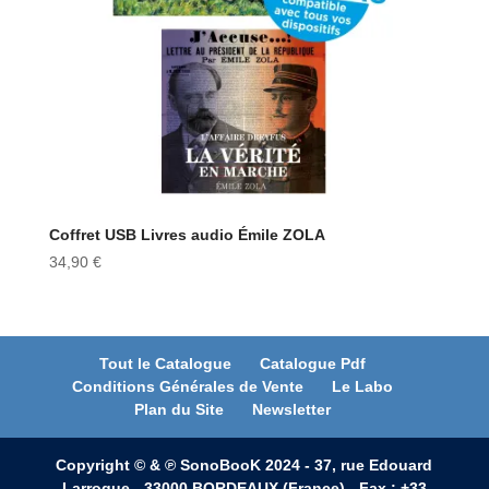
Coffret USB Livres audio Émile ZOLA
34,90
€
Tout le Catalogue
Catalogue Pdf
Conditions Générales de Vente
Le Labo
Plan du Site
Newsletter
Copyright © & ℗ SonoBooK 2024 - 37, rue Edouard
Larroque - 33000 BORDEAUX (France) - Fax : +33