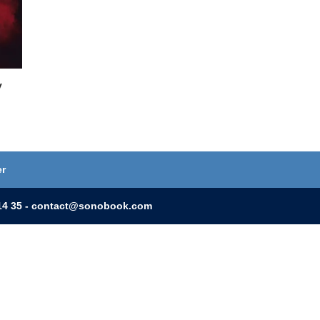
v
er
0 14 35 - contact@sonobook.com