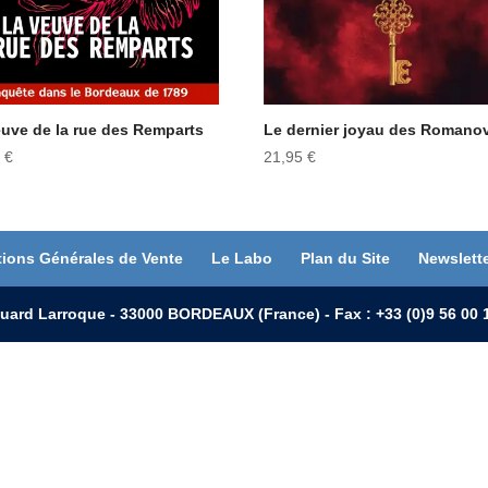
euve de la rue des Remparts
Le dernier joyau des Romano
5
€
21,95
€
tions Générales de Vente
Le Labo
Plan du Site
Newslett
uard Larroque - 33000 BORDEAUX (France) - Fax : +33 (0)9 56 0