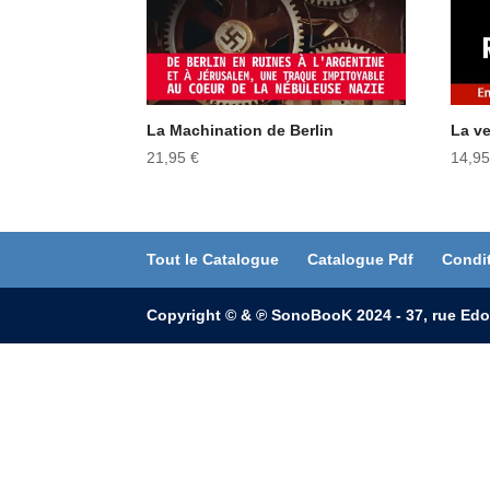
La Machination de Berlin
La v
21,95
€
14,9
Tout le Catalogue
Catalogue Pdf
Condi
Copyright © & ℗ SonoBooK 2024 - 37, rue Edo