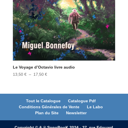
Le Voyage d’Octavio livre audio
Plage
13,50
€
–
17,50
€
de
prix :
13,50 €
à
Tout le Catalogue
Catalogue Pdf
Conditions Générales de Vente
Le Labo
17,50 €
Plan du Site
Newsletter
Copyright © & ℗ SonoBooK 2024 - 37, rue Edouard