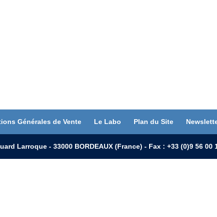
tions Générales de Vente
Le Labo
Plan du Site
Newslett
uard Larroque - 33000 BORDEAUX (France) - Fax : +33 (0)9 56 0