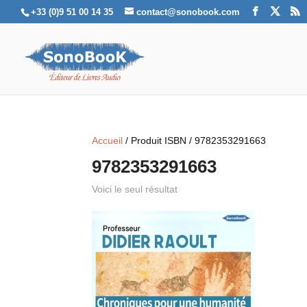
+33 (0)9 51 00 14 35
contact@sonobook.com
Accueil
/ Produit ISBN / 9782353291663
9782353291663
Voici le seul résultat