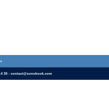
er
0 14 35 - contact@sonobook.com