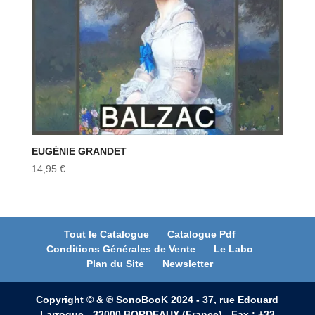
EUGÉNIE GRANDET
14,95
€
Tout le Catalogue
Catalogue Pdf
Conditions Générales de Vente
Le Labo
Plan du Site
Newsletter
Copyright © & ℗ SonoBooK 2024 - 37, rue Edouard
Larroque - 33000 BORDEAUX (France) - Fax : +33