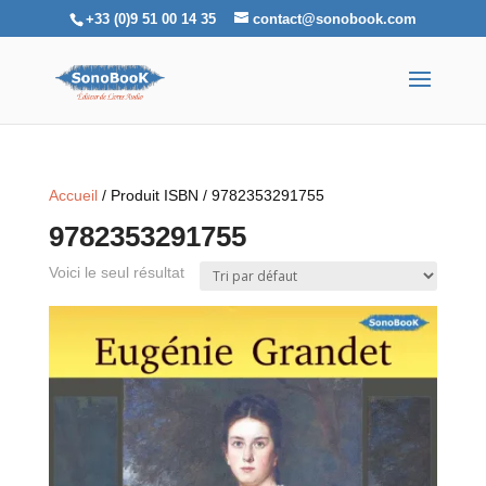
+33 (0)9 51 00 14 35
contact@sonobook.com
Accueil
/ Produit ISBN / 9782353291755
9782353291755
Voici le seul résultat