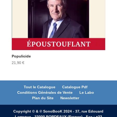
Populicide
21,90
€
Tout le Catalogue
Catalogue Pdf
Conditions Générales de Vente
Le Labo
Plan du Site
Newsletter
Copyright © & ℗ SonoBooK 2024 - 37, rue Edouard
Larroque - 33000 BORDEAUX (France) - Fax : +33