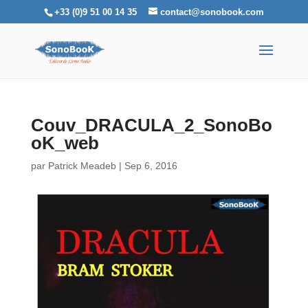
+33 (0)9 51 00 14 35
contact@sonobook.com
Couv_DRACULA_2_SonoBo
oK_web
par
Patrick Meadeb
|
Sep 6, 2016