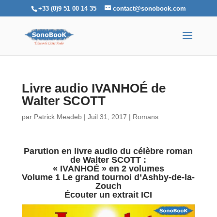
+33 (0)9 51 00 14 35
contact@sonobook.com
Livre audio IVANHOÉ de
Walter SCOTT
par
Patrick Meadeb
|
Juil 31, 2017
|
Romans
Parution en livre audio du célèbre roman
de Walter SCOTT :
«
IVANHOÉ
» en 2 volumes
Volume 1 Le grand tournoi d’Ashby-de-la-
Zouch
Écouter un extrait ICI