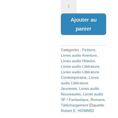
quantité
de
CONAN
Volume
Ajouter au
5
panier
Les
Dents
de
Gwahlur
Catégories :
Fictions
,
&
Livres audio Aventure
,
autres
Livres audio Histoire
,
nouvelles
Livres audio Littérature
,
Livres audio Littérature
Contemporaine
,
Livres
audio Littérature
Jeunesse
,
Livres audio
Nouveautés
,
Livres audio
SF / Fantastique
,
Romans
,
Téléchargement
Étiquette :
Robert E. HOWARD