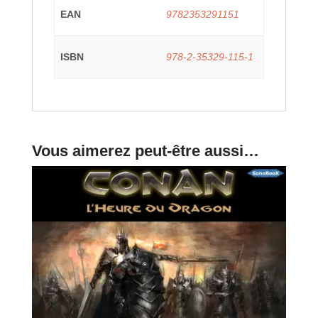
EAN
9782353291151
ISBN
978-2-35329-115-1
Vous aimerez peut-être aussi…