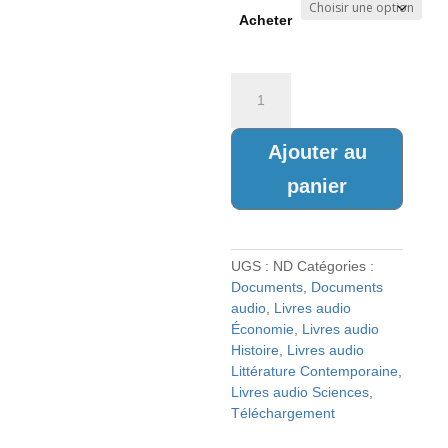
14,90 €
Acheter
à
15,90 €
quantité
de
LA
FABULEUSE
Ajouter au
HISTOIRE
panier
DU
VIN
livre
audio
UGS :
ND
Catégories :
Documents
,
Documents
audio
,
Livres audio
Économie
,
Livres audio
Histoire
,
Livres audio
Littérature Contemporaine
,
Livres audio Sciences
,
Téléchargement