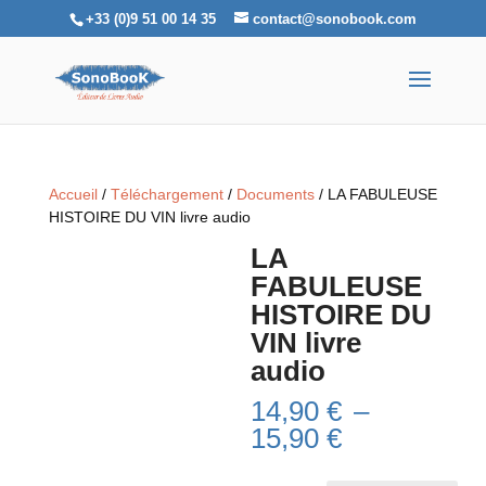
+33 (0)9 51 00 14 35
contact@sonobook.com
Accueil
/
Téléchargement
/
Documents
/ LA FABULEUSE
HISTOIRE DU VIN livre audio
LA
FABULEUSE
HISTOIRE DU
VIN livre
audio
14,90
€
–
Plage
15,90
€
de
prix :