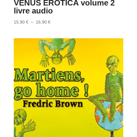
VENUS EROTICA volume 2
livre audio
Plage
15,90
€
–
16,90
€
de
prix :
15,90 €
à
16,90 €