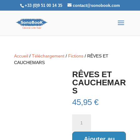
+33 (0)9 51 00 14 35
contact@sonobook.com
Accueil
/
Téléchargement
/
Fictions
/ RÊVES ET
CAUCHEMARS
RÊVES ET
CAUCHEMAR
S
45,95
€
quantité
de
RÊVES
ET
Ajouter au