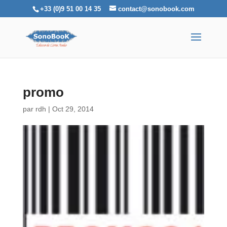
+33 (0)9 51 00 14 35
contact@sonobook.com
promo
par
rdh
|
Oct 29, 2014