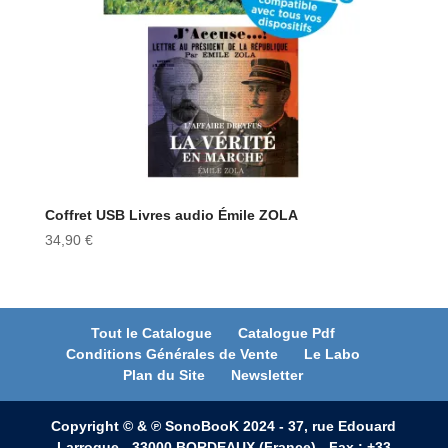
Coffret USB Livres audio Émile ZOLA
34,90
€
Tout le Catalogue
Catalogue Pdf
Conditions Générales de Vente
Le Labo
Plan du Site
Newsletter
Copyright © & ℗ SonoBooK 2024 - 37, rue Edouard
Larroque - 33000 BORDEAUX (France) - Fax : +33