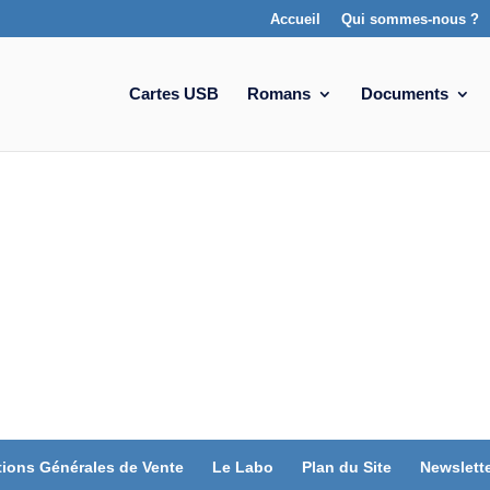
Accueil
Qui sommes-nous ?
Cartes USB
Romans
Documents
tions Générales de Vente
Le Labo
Plan du Site
Newslett