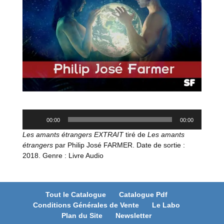
Lecteur
00:00
00:00
audio
Les amants étrangers EXTRAIT
tiré de
Les amants
étrangers
par Philip José FARMER. Date de sortie :
2018. Genre : Livre Audio
Tout le Catalogue
Catalogue Pdf
Conditions Générales de Vente
Le Labo
Plan du Site
Newsletter