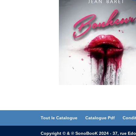
Tout le Catalogue
Catalogue Pdf
Condi
Copyright © & ℗ SonoBooK 2024 - 37, rue Edo