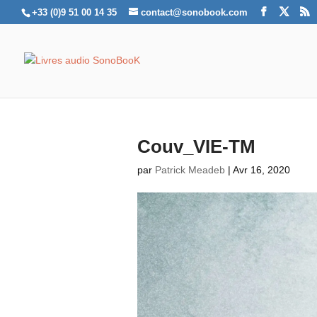
+33 (0)9 51 00 14 35
contact@sonobook.com
Couv_VIE-TM
par
Patrick Meadeb
|
Avr 16, 2020