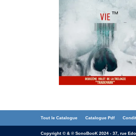
Tout le Catalogue
Catalogue Pdf
Condi
Copyright © & ℗ SonoBooK 2024 - 37, rue Edo