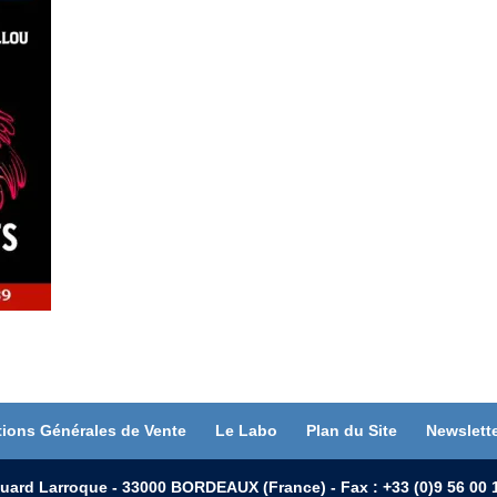
tions Générales de Vente
Le Labo
Plan du Site
Newslett
uard Larroque - 33000 BORDEAUX (France) - Fax : +33 (0)9 56 0