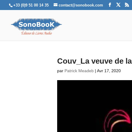
+33 (0)9 51 00 14 35
contact@sonobook.com
Couv_La veuve de la
par
Patrick Meadeb
|
Avr 17, 2020