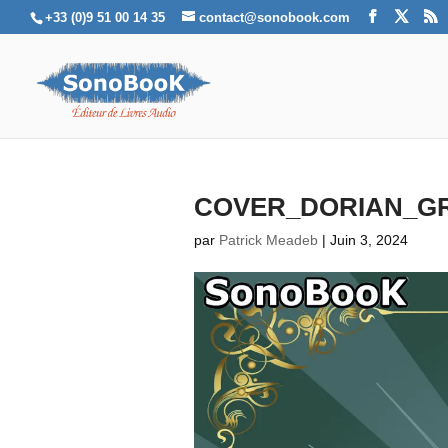
+33 (0)9 51 00 14 35
contact@sonobook.com
COVER_DORIAN_G
par
Patrick Meadeb
|
Juin 3, 2024