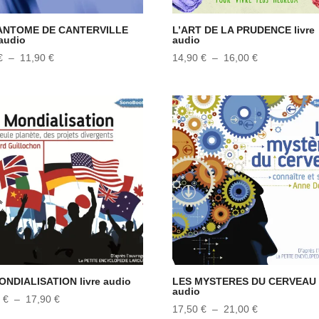
ANTOME DE CANTERVILLE
L’ART DE LA PRUDENCE livre
 audio
audio
Plage
Plage
€
–
11,90
€
14,90
€
–
16,00
€
de
de
prix :
prix :
9,90 €
14,90 €
à
à
11,90 €
16,00 €
ONDIALISATION livre audio
LES MYSTERES DU CERVEAU l
audio
Plage
0
€
–
17,90
€
Plage
17,50
€
–
21,00
€
de