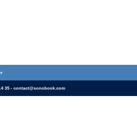
er
0 14 35 - contact@sonobook.com