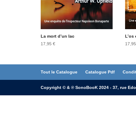
La mort d’un lac
L’os 
17,95
€
17,9
Tout le Catalogue
Catalogue Pdf
Condi
Copyright © & ℗ SonoBooK 2024 - 37, rue Edo