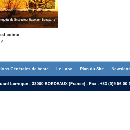
est pointé
5
€
tions Générales de Vente
Le Labo
Plan du Site
Newslett
uard Larroque - 33000 BORDEAUX (France) - Fax : +33 (0)9 56 0