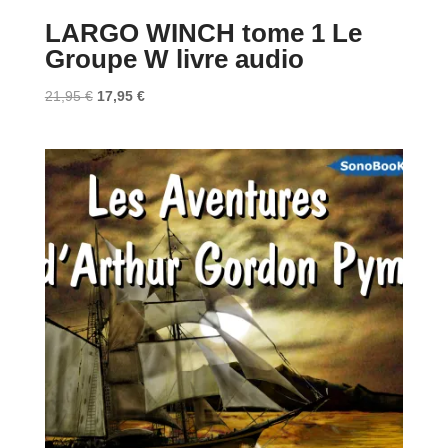
LARGO WINCH tome 1 Le
Groupe W livre audio
Le
Le
21,95
€
17,95
€
prix
prix
initial
actuel
était :
est :
21,95 €.
17,95 €.