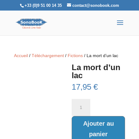
+33 (0)9 51 00 14 35
contact@sonobook.com
Accueil
/
Téléchargement
/
Fictions
/ La mort d’un lac
La mort d’un
lac
17,95
€
quantité
de
La
mort
Ajouter au
d’un
panier
lac