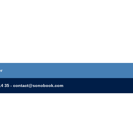
er
0 14 35 - contact@sonobook.com