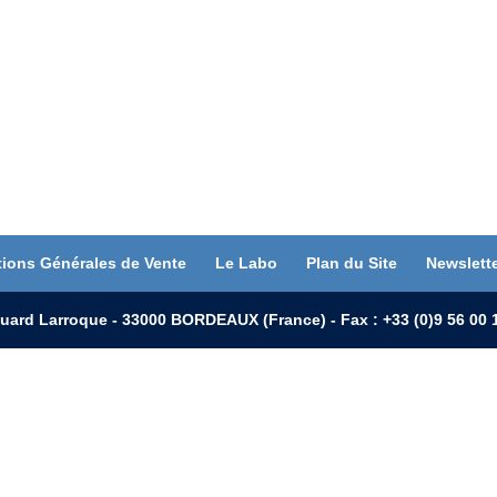
tions Générales de Vente
Le Labo
Plan du Site
Newslett
uard Larroque - 33000 BORDEAUX (France) - Fax : +33 (0)9 56 0