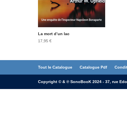
La mort d’un lac
17,95
€
Tout le Catalogue
Catalogue Pdf
Condi
Copyright © & ℗ SonoBooK 2024 - 37, rue Edo