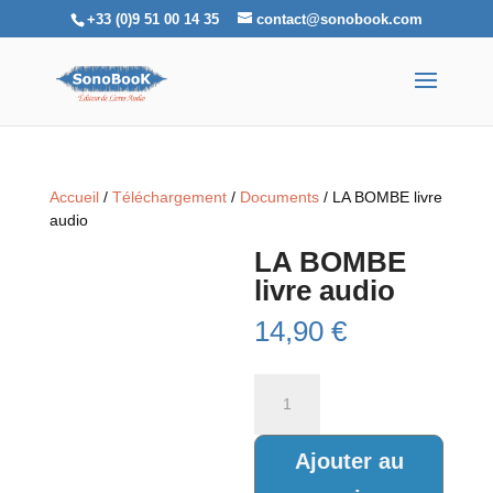
+33 (0)9 51 00 14 35
contact@sonobook.com
Accueil
/
Téléchargement
/
Documents
/ LA BOMBE livre
audio
LA BOMBE
livre audio
14,90
€
quantité
de
LA
BOMBE
Ajouter au
livre