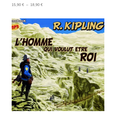
Plage
15,90
€
–
18,90
€
de
prix :
15,90 €
à
18,90 €