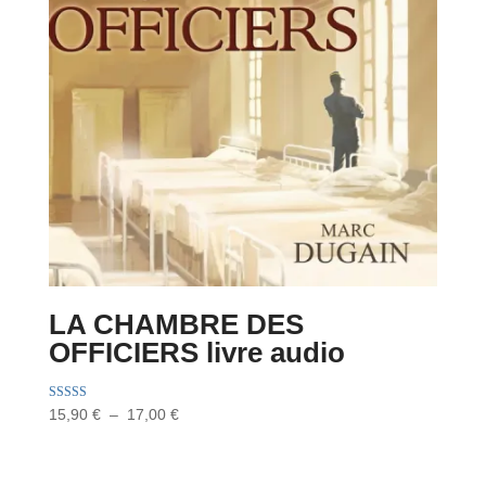
LA CHAMBRE DES
OFFICIERS livre audio
Note
Plage
15,90
€
–
17,00
€
5.00
de
sur 5
prix :