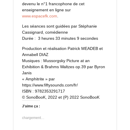
devenu le n°1 francophone de cet
enseignement en ligne sur
www.espacefk.com
.
Les séances sont guidées par Stéphanie
Cassignard, comédienne
Durée : 3 heures 33 minutes 9 secondes
Production et réalisation Patrick MEADEB et
Annabell DIAZ
Musiques : Mussorgsky Picture at an
Exhibition & Brahms Waltzes op.39 par Byron
Janis
« Amphitrite » par
https://www.fiftysounds.com/fr/
ISBN : 9782353291717
© SonoBooK, 2022 et (P) 2022 SonoBooK
J’aime ça :
chargement…