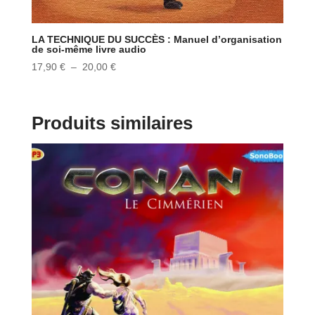
LA TECHNIQUE DU SUCCÈS : Manuel d’organisation
de soi-même livre audio
Plage
17,90
€
–
20,00
€
de
prix :
17,90 €
Produits similaires
à
20,00 €