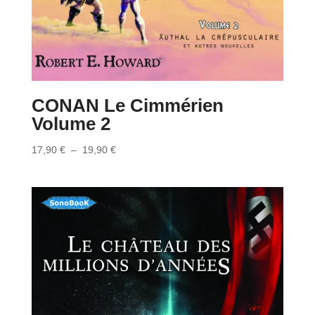
CONAN Le Cimmérien
Volume 2
Plage
17,90
€
–
19,90
€
de
prix :
17,90 €
à
19,90 €