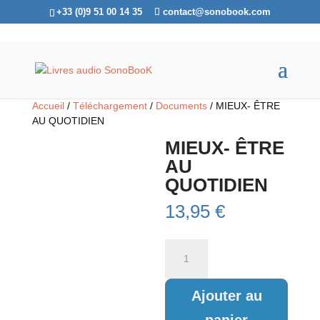
+33 (0)9 51 00 14 35
contact@sonobook.com
Accueil
/
Téléchargement
/
Documents
/ MIEUX- ÊTRE
AU QUOTIDIEN
MIEUX- ÊTRE
AU
QUOTIDIEN
13,95
€
quantité
de
MIEUX-
ÊTRE
Ajouter au
AU