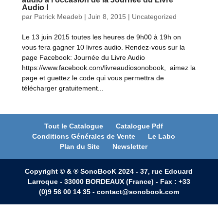
Audio !
par
Patrick Meadeb
|
Juin 8, 2015
|
Uncategorized
Le 13 juin 2015 toutes les heures de 9h00 à 19h on
vous fera gagner 10 livres audio. Rendez-vous sur la
page Facebook: Journée du Livre Audio
https://www.facebook.com/livreaudiosonobook, aimez la
page et guettez le code qui vous permettra de
télécharger gratuitement...
Tout le Catalogue
Catalogue Pdf
Conditions Générales de Vente
Le Labo
Plan du Site
Newsletter
Copyright © & ℗ SonoBooK 2024 - 37, rue Edouard
Larroque - 33000 BORDEAUX (France) - Fax : +33
(0)9 56 00 14 35 - contact@sonobook.com