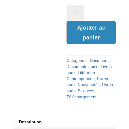
quantité
de
LA
RELIGION
Ajouter au
ECOLOGISTE_Climat,
panier
CO2,
hydrogène
:
la
Catégories :
Documents
,
réalité
Documents audio
,
Livres
et
audio Littérature
la
Contemporaine
,
Livres
fiction
audio Nouveautés
,
Livres
audio Sciences
,
Téléchargement
Description