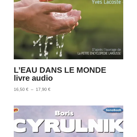
L’EAU DANS LE MONDE
livre audio
Plage
16,50
€
–
17,90
€
de
prix :
16,50 €
à
17,90 €