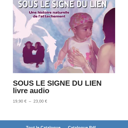
SOUS LE SIGNE DU LIEN
livre audio
Plage
19,90
€
–
23,00
€
de
prix :
19,90 €
à
Tout le Catalogue
Catalogue Pdf